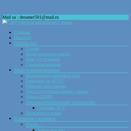
Mail us : dreamer501@mail.ru
Skip
Главная
to
Новости
content
Портфолио
О себе
Педагогическое кредо
Мои достижения
Самообразование
Методическая копилка
Нормативно-правовая база
Работаем по ФГОС
Рабочие программы
Технологические карты уроков
Работа ШМО
Здоровьесберегающие технологии
Сборник ЗОТ
Полезные ссылки
В помощь учащимся
Учим…
Учим лексику