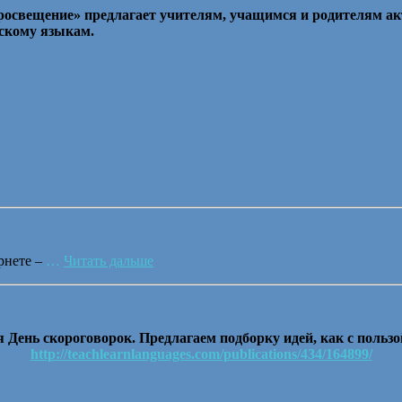
освещение» предлагает учителям, учащимся и родителям ак
йскому языкам.
рнете –
…
Читать дальше
 День скороговорок. Предлагаем подборку идей, как с пользо
http://teachlearnlanguages.com/publications/434/164899/