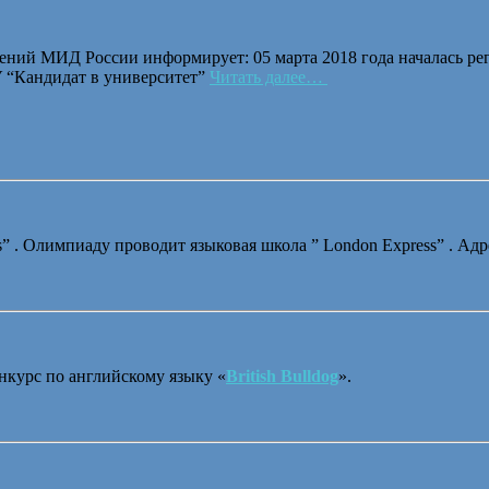
шений МИД России информирует: 05 марта 2018 года начал
ндидат в университет”
Читать далее…
” . Олимпиаду проводит языковая школа ” London Express” . Адре
нкурс по английскому языку «
British Bulldog
».