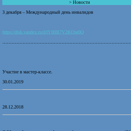
Сайт учителя английского языка
>
Новости
3 декабря – Международный день инвалидов
https://disk.yandex.ru/d/lYIHB7V2KQjg0Q
………………………………………………………………………
Участие в мастер-классе.
30.01.2019
28.12.2018