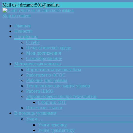
Mail us : dreamer501@mail.ru
Skip to content
Главная
Новости
Портфолио
О себе
Педагогическое кредо
Мои достижения
Самообразование
Методическая копилка
Нормативно-правовая база
Работаем по ФГОС
Рабочие программы
Технологические карты уроков
Работа ШМО
Здоровьесберегающие технологии
Сборник ЗОТ
Полезные ссылки
В помощь учащимся
Учим…
Учим лексику
Учим грамматику