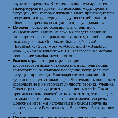
изучению предмета. В системе использую аутентичные
видеоресурсы на уроке, что позволяет моделировать
ситуации, при которых изучение языка происходит при
погружении в культурную среду носителей языка и
облегчает стрессовую ситуацию при аудировании.
Похвала
– средство создания благоприятного
микроклимата. Одним из важных средств создания
благоприятного микроклимата является, на мой взгляд,
похвала ученика. Она может быть вербальной:
«Excellent!», «Super work!», «Good sport!» «Beautiful
work!», «You are fantastic!» и т.д. Невербальные методы
поощрения: улыбка, жесты, мимика.
Ролевая игра
– это прием реализации
здоровьесберегающих технологий, предполагающий
самостоятельное языковое поведение, когда развитие
ситуации происходит благодаря коммуникативной
деятельности участников игры. Деятельность доставляет
удовольствие и не угрожает личности ребенка, ученика.
Такая игра в роль укрепит уверенность в себе. Также
преимуществом ролевой игры является то, что она дает
возможность использовать неподготовленную речь.
Подобные игры мы используем в каждом модуле на
своих уроках. « В магазине», « В гостях», «Знакомство»
и т.п.
Инсценирование.
Театральные постановки на уроке –