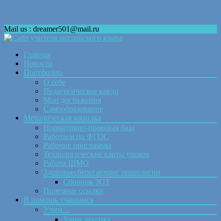
Mail us : dreamer501@mail.ru
Skip
Главная
to
Новости
content
Портфолио
О себе
Педагогическое кредо
Мои достижения
Самообразование
Методическая копилка
Нормативно-правовая база
Работаем по ФГОС
Рабочие программы
Технологические карты уроков
Работа ШМО
Здоровьесберегающие технологии
Сборник ЗОТ
Полезные ссылки
В помощь учащимся
Учим…
Учим лексику