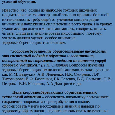
условий обучения.
Известно, что, одним из наиболее трудных школьных
предметов является иностранный язык по причине большой
интенсивности, требующей от учеников концентрации
внимания и напряжения сил в течение всего урока. На уроках
учащимся приходится много запоминать, говорить, писать,
читать, слушать и анализировать информацию, поэтому,
учитель должен уделять особое внимание
здоровьесберегающим технологиям.
“Здоровьесберегающие образовательные технологии
это системный подход к обучению и воспитанию,
построенный на стремлении педагога не нанести ущерб
здоровью учащихся.”
(Н.К. Смирнов)
Вопросом изучения
здоровьесберегающих технологий занимаются такие ученые
как М.М. Безруких, А.В. Левченко, Н.К. Смирнов, Л.Ф.
Тихомирова, В.Ф. Базарный, Г.К.Селевко, В.Д. Сонькин, О.В.
Петров, В.И. Ковалько, А.А.Дмитриев и др.
Цель здоровьесберегающих образовательных
технологий обучения
– обеспечить школьнику возможность
сохранения здоровья за период обучения в школе,
сформировать у него необходимые знания и навыки по
здоровому образу жизни, научить использовать полученные