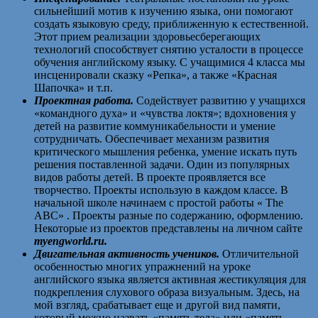
сильнейший мотив к изучению языка, они помогают
создать языковую среду, приближенную к естественной.
Этот прием реализации здоровьесберегающих
технологий способствует снятию усталости в процессе
обучения английскому языку. С учащимися 4 класса мы
инсценировали сказку «Репка», а также «Красная
Шапочка» и т.п.
Проектная работа.
Содействует развитию у учащихся
«командного духа» и «чувства локтя»; вдохновения у
детей на развитие коммуникабельности и умение
сотрудничать. Обеспечивает механизм развития
критического мышления ребенка, умение искать путь
решения поставленной задачи. Один из популярных
видов работы детей. В проекте проявляется все
творчество. Проекты использую в каждом классе. В
начальной школе начинаем с простой работы « The
ABC» . Проекты разные по содержанию, оформлению.
Некоторые из проектов представлены на личном сайте
myengworld
.
ru
.
Двигательная активность учеников.
Отличительной
особенностью многих упражнений на уроке
английского языка является активная жестикуляция для
подкрепления слухового образа визуальным. Здесь, на
мой взгляд, срабатывает еще и другой вид памяти,
который можно назвать «память тела» или «память