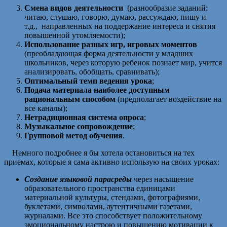
Смена видов деятельности
(разнообразие заданий:
читаю, слушаю, говорю, думаю, рассуждаю, пишу и
т.д., направленных на поддержание интереса и снятия
повышенной утомляемости);
Использование разных игр, игровых моментов
(преобладающая форма деятельности у младших
школьников, через которую ребенок познает мир, учится
анализировать, обобщать, сравнивать);
Оптимальный темп ведения урока
;
Подача материала
наиболее доступным
рациональным способом
(предполагает воздействие на
все каналы);
Нетрадиционная система опроса
;
Музыкальное сопровождение
;
Групповой метод обучения
.
Немного подробнее я бы хотела остановиться на тех
приемах, которые я сама активно использую на своих уроках:
Создание языковой парасреды
через насыщение
образовательного пространства единицами
материальной культуры, стендами, фотографиями,
буклетами, символами, аутентичными газетами,
журналами. Все это способствует положительному
эмоциональному настрою и повышению мотивации к