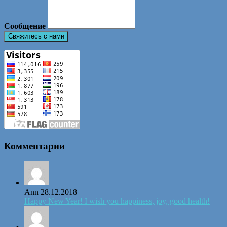
Сообщение
Комментарии
Ann
28.12.2018
Happy New Year! I wish you happiness, joy, good health!