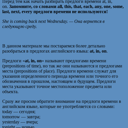
Перед тем как начать разбирать предлоги времени at, in,
on.
Запомните, со словами all, this, that, each, any, one, some,
last, next, every предлоги времени не используются!
She is coming back next Wednesday. — Она вернется в
следующую среду.
В данном материале мы постараемся более детально
разобраться в предлогах английского языка:
at, in, on
.
Предлоги «
at, in, on
» называют предлогами времени
(prepositions of time), но так же они называются и предлогами
места (prepositions of place). Предлоги времени служат для
указания определенного периода времени или точного его
обозначения в прошлом, настоящем и будущем. Предлоги
места указывают точное местоположение предмета или
объекта.
Сразу же просим обратите внимание на предлоги времени в
английском языке, которые не употребляется со словами:
today — сегодня;
tomorrow — завтра;
yesterday — вчера;
tonight — ночью.