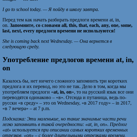
I go to school today. —
Я
пойду
в
школу
завтра
.
Перед тем как начать разбирать предлоги времени at, in,
on.
Запомните, со словами all, this, that, each, any, one, some,
last, next, every предлоги времени не используются!
She is coming back next Wednesday. — Она вернется в
следующую среду.
Употребление предлогов времени at, in,
on
Казалось бы, нет ничего сложного запомнить три коротких
предлога и их перевод, но это не так. Дело в том, когда мы
употребляем предлоги «
at, in, on
», то на русский язык все они
переводятся одинаково – «в». Отсюда и путаница, ведь по-
русски «в среду» – это on Wednesday, «в 2017 году» – in 2017,
«в 7 вечера» – at 7 p.m.
Подсказка:
Эти маленькие, но такие значимые части речи
легко запомнить в такой очередности: «at, in, on». Предлог
«аt» используется при описании самых коротких временных
отрезков, «on» – с более длительными отрезками времени,