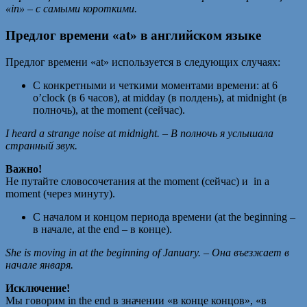
«in» – с самыми короткими.
Предлог времени «at» в английском языке
Предлог времени «at» используется в следующих случаях:
С конкретными и четкими моментами времени: at 6
o’clock (в 6 часов), at midday (в полдень), at midnight (в
полночь), at the moment (сейчас).
I heard a strange noise at midnight. – В полночь я услышала
странный звук.
Важно!
Не путайте словосочетания at the moment (сейчас) и in a
moment (через минуту).
С началом и концом периода времени (at the beginning –
в начале, at the end – в конце).
She is moving in at the beginning of January. –
Она
въезжает
в
начале
января
.
Исключение!
Мы говорим in the end в значении «в конце концов», «в