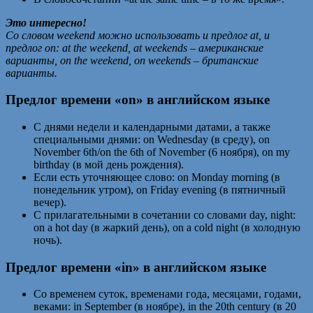
Это интересно!
Со словом weekend можно использовать и предлог at, и
предлог on: at the weekend, at weekends – американские
варианты, on the weekend, on weekends – британские
варианты.
Предлог времени «on» в английском языке
С днями недели и календарными датами, а также
специальными днями: on Wednesday (в среду), on
November 6th/on the 6th of November (6 ноября), on my
birthday (в мой день рождения).
Если есть уточняющее слово: on Monday morning (в
понедельник утром), on Friday evening (в пятничный
вечер).
С прилагательными в сочетании со словами day, night:
on a hot day (в жаркий день), on a cold night (в холодную
ночь).
Предлог времени «in» в английском языке
Со временем суток, временами года, месяцами, годами,
веками: in September (в ноябре), in the 20th century (в 20