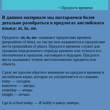
Сайт учителя английского языка
>
Предлоги времени
В данном материале мы постараемся более
детально разобраться в предлогах английского
языка:
at, in, on
.
Предлоги «
at, in, on
» называют предлогами времени
(prepositions of time), но так же они называются и предлогами
места (prepositions of place). Предлоги времени служат для
указания определенного периода времени или точного его
обозначения в прошлом, настоящем и будущем. Предлоги
места указывают точное местоположение предмета или
объекта.
Сразу же просим обратите внимание на предлоги времени в
английском языке, которые не употребляется со словами:
today — сегодня;
tomorrow — завтра;
yesterday — вчера;
tonight — ночью.
I go to school today. —
Я
пойду
в
школу
завтра
.