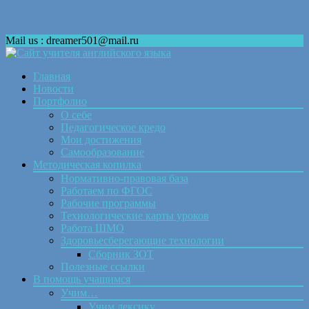
Mail us : dreamer501@mail.ru
Skip
Главная
to
Новости
content
Портфолио
О себе
Педагогическое кредо
Мои достижения
Самообразование
Методическая копилка
Нормативно-правовая база
Работаем по ФГОС
Рабочие программы
Технологические карты уроков
Работа ШМО
Здоровьесберегающие технологии
Сборник ЗОТ
Полезные ссылки
В помощь учащимся
Учим…
Учим лексику