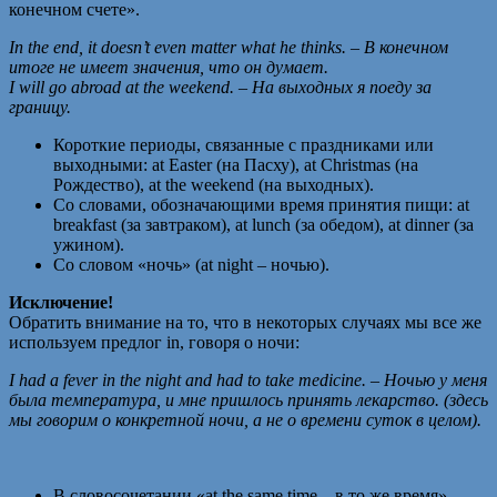
конечном счете».
In the end, it doesn’t even matter what he thinks. – В конечном
итоге не имеет значения, что он думает.
I will go abroad at the weekend. – На выходных я поеду за
границу.
Короткие периоды, связанные с праздниками или
выходными: at Easter (на Пасху), at Christmas (на
Рождество), at the weekend (на выходных).
Со словами, обозначающими время принятия пищи: at
breakfast (за завтраком), at lunch (за обедом), at dinner (за
ужином).
Со словом «ночь» (at night – ночью).
Исключение!
Обратить внимание на то, что в некоторых случаях мы все же
используем предлог in, говоря о ночи:
I had a fever in the night and had to take medicine. – Ночью у меня
была температура, и мне пришлось принять лекарство. (здесь
мы говорим о конкретной ночи, а не о времени суток в целом).
В словосочетании «at the same time – в то же время».