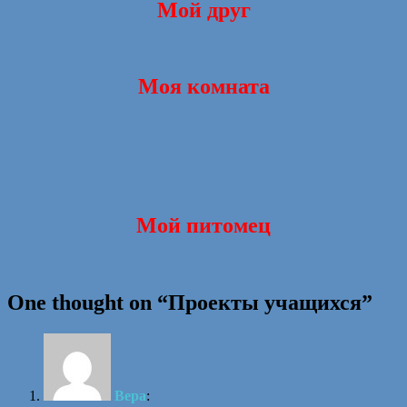
Мой друг
Моя комната
Мой питом
ец
One thought on “
Проекты учащихся
”
Вера
: